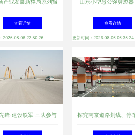
涵产业发展新格局系列报
山东小型愚公斧劈裂器
棒不棒--管涵产品扛鼎我
建设中的静力先锋
查看详情
查看详情
国重点工程
26-08-06 22:50:26
更新时间：2026-08-06 06:35:24
先锋·建设铁军 三队参与
探究南京道路划线、停
州道路桥梁工程建设纪实
施与反光镜在工程管理