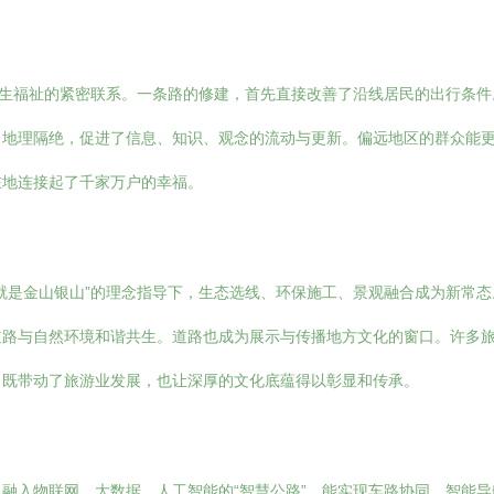
民生福祉的紧密联系。一条路的修建，首先直接改善了沿线居民的出行条
了地理隔绝，促进了信息、知识、观念的流动与更新。偏远地区的群众能
在地连接起了千家万户的幸福。
就是金山银山”的理念指导下，生态选线、环保施工、景观融合成为新常
道路与自然环境和谐共生。道路也成为展示与传播地方文化的窗口。许多
，既带动了旅游业发展，也让深厚的文化底蕴得以彰显和传承。
融入物联网、大数据、人工智能的“智慧公路”，能实现车路协同、智能